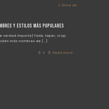
Show all
ombres y estilos más populares
e verdad importa) Fade, taper, crop,
xisten más nombres de
[…]
0
Read more