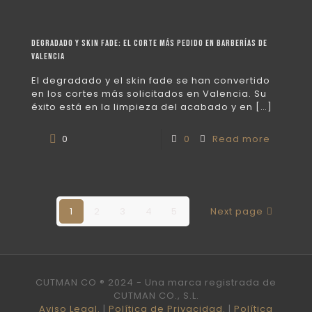
Degradado y skin fade: el corte más pedido en barberías de
Valencia
El degradado y el skin fade se han convertido
en los cortes más solicitados en Valencia. Su
éxito está en la limpieza del acabado y en
[…]
0
0
Read more
1
2
3
4
5
Next page
CUTMAN CO ® 2024 - Una marca registrada de
CUTMAN CO., S.L.
Aviso Legal.
|
Política de Privacidad.
|
Política